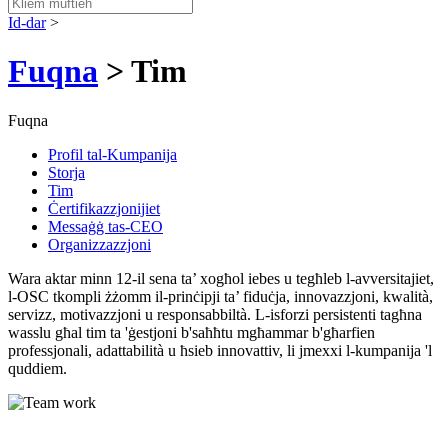
Id-dar
>
Fuqna
> Tim
Fuqna
Profil tal-Kumpanija
Storja
Tim
Ċertifikazzjonijiet
Messaġġ tas-CEO
Organizzazzjoni
Wara aktar minn 12-il sena ta’ xogħol iebes u tegħleb l-avversitajiet,
l-OSC tkompli żżomm il-prinċipji ta’ fiduċja, innovazzjoni, kwalità,
servizz, motivazzjoni u responsabbiltà. L-isforzi persistenti tagħna
wasslu għal tim ta 'ġestjoni b'saħħtu mgħammar b'għarfien
professjonali, adattabilità u ħsieb innovattiv, li jmexxi l-kumpanija 'l
quddiem.