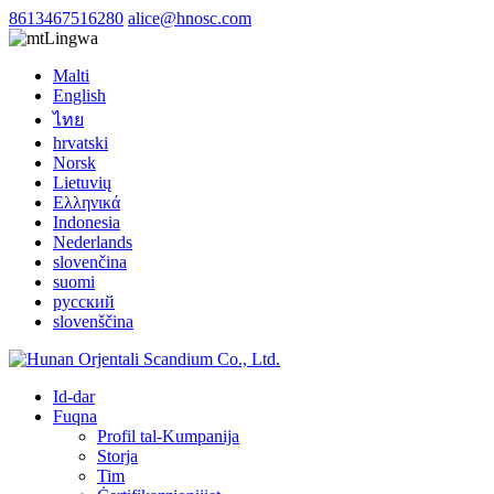
8613467516280
alice@hnosc.com
Lingwa
Malti
English
ไทย
hrvatski
Norsk
Lietuvių
Ελληνικά
Indonesia
Nederlands
slovenčina
suomi
русский
slovenščina
Id-dar
Fuqna
Profil tal-Kumpanija
Storja
Tim