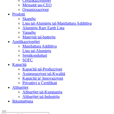
Ċertifikazzjonijiet
Messaġġ tas-CEO
Organizzazzjoni
Prodotti
Skandju
Liga tal-Aluminju tal-Manifattura Addittiva
Aluminju Rare Earth Liga
Vanadju
Materjali tal-batterija
Applikazzjonijiet
Manifattura Addittiva
Liga tal-Aluminju
Semikondutturi
SOFC
Kapaċità
Kapaċità tal-Produzzjoni
Assigurazzjoni tal-Kwalità
Kapaċità ta' Innovazzjoni
Privattivi u Ċertifikati
Aħbarijiet
Aħbarijiet tal-Kumpanija
Aħbarijiet tal-Industrija
Ikkuntattjana