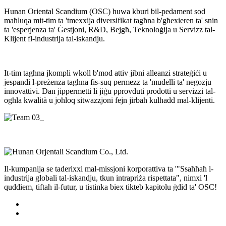
Hunan Oriental Scandium (OSC) huwa kburi bil-pedament sod
maħluqa mit-tim ta 'tmexxija diversifikat tagħna b'għexieren ta' snin
ta 'esperjenza ta' Ġestjoni, R&D, Bejgħ, Teknoloġija u Servizz tal-
Klijent fl-industrija tal-iskandju.
It-tim tagħna jkompli wkoll b'mod attiv jibni alleanzi strateġiċi u
jespandi l-preżenza tagħna fis-suq permezz ta 'mudelli ta' negozju
innovattivi. Dan jippermetti li jiġu pprovduti prodotti u servizzi tal-
ogħla kwalità u joħloq sitwazzjoni fejn jirbaħ kulħadd mal-klijenti.
Il-kumpanija se taderixxi mal-missjoni korporattiva ta '"Ssaħħaħ l-
industrija globali tal-iskandju, tkun intrapriża rispettata", nimxi 'l
quddiem, tiftaħ il-futur, u tistinka biex tikteb kapitolu ġdid ta' OSC!