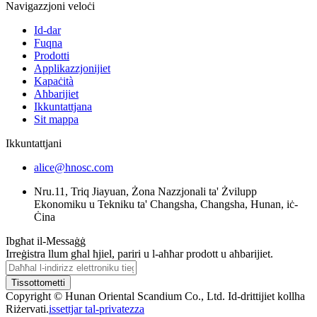
Navigazzjoni veloċi
Id-dar
Fuqna
Prodotti
Applikazzjonijiet
Kapaċità
Aħbarijiet
Ikkuntattjana
Sit mappa
Ikkuntattjani
alice@hnosc.com
Nru.11, Triq Jiayuan, Żona Nazzjonali ta' Żvilupp
Ekonomiku u Tekniku ta' Changsha, Changsha, Hunan, iċ-
Ċina
Ibgħat il-Messaġġ
Irreġistra llum għal ħjiel, pariri u l-aħħar prodott u aħbarijiet.
Tissottometti
Copyright © Hunan Oriental Scandium Co., Ltd. Id-drittijiet kollha
Riżervati.
issettjar tal-privatezza